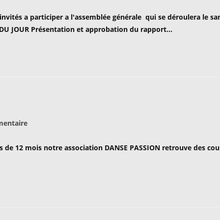
ités a participer a l'assemblée générale qui se déroulera le sa
lication :
E DU JOUR Présentation et approbation du rapport…
ires
entaire
us de 12 mois notre association DANSE PASSION retrouve des cou
 :