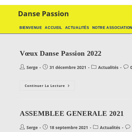
Skip
to
Danse Passion
content
BIENVENUE
ACCUEIL
ACTUALITÉS
NOTRE ASSOCIATIO
Vœux Danse Passion 2022
Auteur/autrice
Publication
Post
Com
Serge
31 décembre 2021
Actualités
de
publiée :
category:
de
la
la
publication :
Vœux
publ
Continuer La Lecture
Danse
Passion
2022
ASSEMBLEE GENERALE 2021
Auteur/autrice
Publication
Post
Co
Serge
18 septembre 2021
Actualités