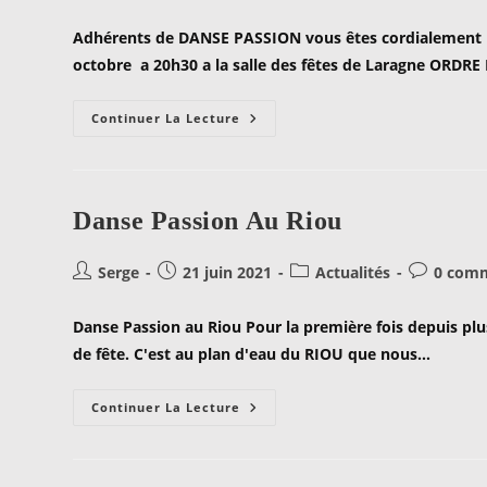
de
publiée :
category:
de
la
la
Adhérents de DANSE PASSION vous êtes cordialement inv
publication :
pub
octobre a 20h30 a la salle des fêtes de Laragne ORDR
ASSEMBLEE
Continuer La Lecture
GENERALE
2021
Danse Passion Au Riou
Auteur/autrice
Publication
Post
Commenta
Serge
21 juin 2021
Actualités
0 comm
de
publiée :
category:
de
la
la
Danse Passion au Riou Pour la première fois depuis pl
publication :
publication
de fête. C'est au plan d'eau du RIOU que nous…
Danse
Continuer La Lecture
Passion
Au
Riou